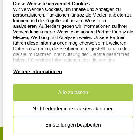
select language
Diese Webseite verwendet Cookies
Bewerten Sie uns
Asterlager Straße 97
Wir verwenden Cookies, um Inhalte und Anzeigen zu
47228 Duisburg
personalisieren, Funktionen für soziale Medien anbieten zu
Sitemap
Deutschland
können und die Zugriffe auf unsere Website zu
analysieren. Außerdem geben wir Informationen zu Ihrer
Stempel in
Verwendung unserer Website an unsere Partner für soziale
Deutschland
Medien, Werbung und Analysen weiter. Unsere Partner
führen diese Informationen möglicherweise mit weiteren
Daten zusammen, die Sie ihnen bereitgestellt haben oder
die sie im Rahmen Ihrer Nutzung der Dienste gesammelt
Informationen
Kundenservice
haben. Für weitere Informationen über die von uns
erhobenen Daten verweisen wir Sie gerne auf unsere
Datenschutzerklärung.
Dateivorgaben
Kontakt
Weitere Informationen
FAQ
Zahlung & Versand
Alle zulassen
Datenschutzerklärung
Widerruf &
Rückgabe
Widerrufsrecht
Nicht erforderliche cookies ablehnen
Einstellungen bearbeiten
AGB
Disclaimer
Impressum
Cookies zurücksetzen
© Copyright 2026