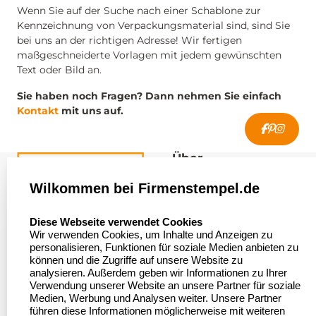
Wenn Sie auf der Suche nach einer Schablone zur
Kennzeichnung von Verpackungsmaterial sind, sind Sie
bei uns an der richtigen Adresse! Wir fertigen
maßgeschneiderte Vorlagen mit jedem gewünschten
Text oder Bild an.
Sie haben noch Fragen? Dann nehmen Sie einfach
Kontakt
mit uns auf.
Über
firmenstempel.de
Wilkommen bei Firmenstempel.de
Über uns
Firmenstempel.de
select language
Diese Webseite verwendet Cookies
Bewerten Sie uns
Asterlager Straße 97
Wir verwenden Cookies, um Inhalte und Anzeigen zu
47228 Duisburg
personalisieren, Funktionen für soziale Medien anbieten zu
Sitemap
Deutschland
können und die Zugriffe auf unsere Website zu
analysieren. Außerdem geben wir Informationen zu Ihrer
Stempel in
Verwendung unserer Website an unsere Partner für soziale
Deutschland
Medien, Werbung und Analysen weiter. Unsere Partner
führen diese Informationen möglicherweise mit weiteren