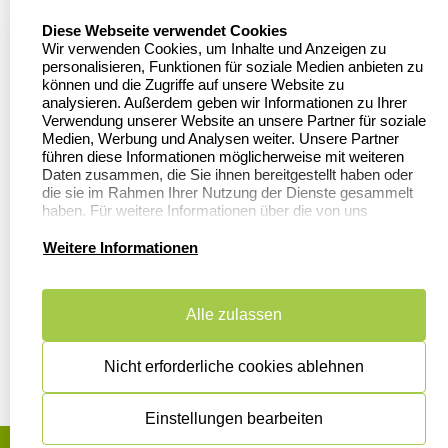
Firmenstempel.de
wird.
select language
Diese Webseite verwendet Cookies
Bewerten Sie uns
Asterlager Straße 97
Wir verwenden Cookies, um Inhalte und Anzeigen zu
47228 Duisburg
personalisieren, Funktionen für soziale Medien anbieten zu
Sitemap
Deutschland
können und die Zugriffe auf unsere Website zu
analysieren. Außerdem geben wir Informationen zu Ihrer
Stempel in
Verwendung unserer Website an unsere Partner für soziale
Deutschland
Medien, Werbung und Analysen weiter. Unsere Partner
führen diese Informationen möglicherweise mit weiteren
Daten zusammen, die Sie ihnen bereitgestellt haben oder
die sie im Rahmen Ihrer Nutzung der Dienste gesammelt
Informationen
Kundenservice
haben. Für weitere Informationen über die von uns
erhobenen Daten verweisen wir Sie gerne auf unsere
Dateivorgaben
Kontakt
Datenschutzerklärung.
Weitere Informationen
FAQ
Zahlung & Versand
Alle zulassen
Datenschutzerklärung
Widerruf &
Rückgabe
Widerrufsrecht
Nicht erforderliche cookies ablehnen
Einstellungen bearbeiten
AGB
Disclaimer
Impressum