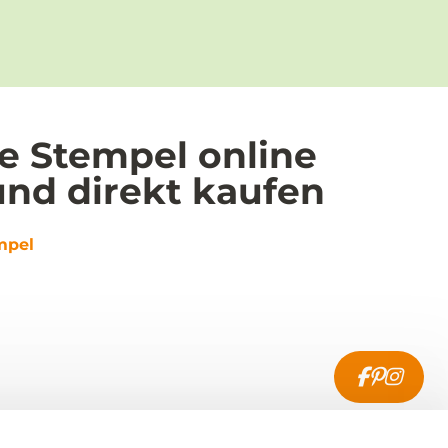
le Stempel online
nd direkt kaufen
mpel
enservice