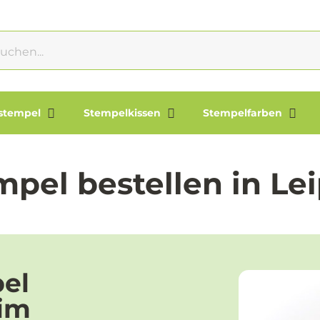
lstempel
Stempelkissen
Stempelfarben
mpel bestellen in Lei
pel
 im