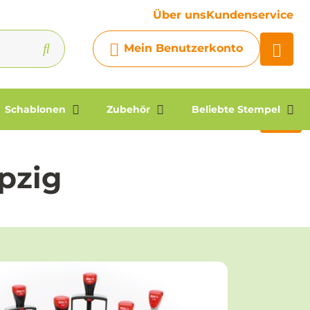
Ihre Frage
Über uns
Kundenservice
Chatbot
Mein Benutzerkonto
Chatten Sie 24/7 mit unserem
hilfreichen Chatbot
Kontakt
Schablonen
Zubehör
Beliebte Stempel
pzig