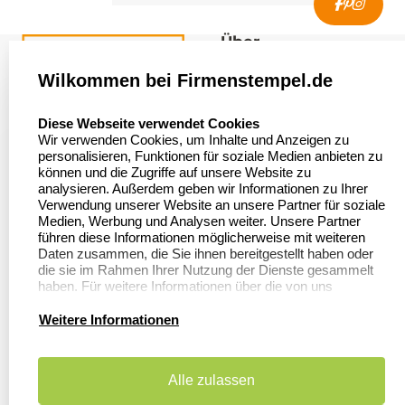
Über
firmenstempel.de
Wilkommen bei Firmenstempel.de
Über uns
Firmenstempel.de
select language
Diese Webseite verwendet Cookies
Bewerten Sie uns
Asterlager Straße 97
Wir verwenden Cookies, um Inhalte und Anzeigen zu
47228 Duisburg
personalisieren, Funktionen für soziale Medien anbieten zu
Sitemap
Deutschland
können und die Zugriffe auf unsere Website zu
analysieren. Außerdem geben wir Informationen zu Ihrer
Stempel in
Verwendung unserer Website an unsere Partner für soziale
Deutschland
Medien, Werbung und Analysen weiter. Unsere Partner
führen diese Informationen möglicherweise mit weiteren
Daten zusammen, die Sie ihnen bereitgestellt haben oder
die sie im Rahmen Ihrer Nutzung der Dienste gesammelt
Informationen
Kundenservice
haben. Für weitere Informationen über die von uns
erhobenen Daten verweisen wir Sie gerne auf unsere
Dateivorgaben
Datenschutzerklärung.
Kontakt
Weitere Informationen
FAQ
Zahlung & Versand
Alle zulassen
Datenschutzerklärung
Widerruf &
Rückgabe