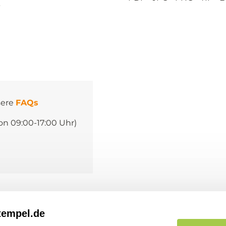
.
sere
FAQs
on 09:00-17:00 Uhr)
Informationen
Kund
de
tempel.de
Dateivorgaben
Kont