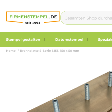
Stempel gestalten
Datumstempel
Spezia
Home
Brennplatte S-Serie S155, 150 x 50 mm