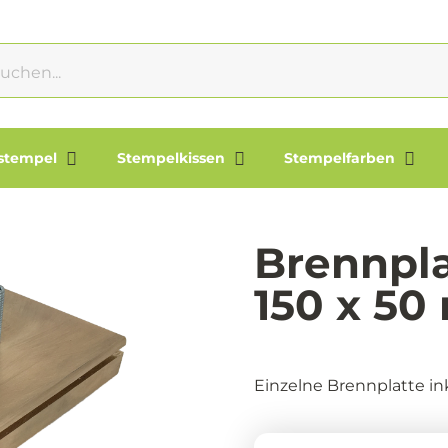
lstempel
Stempelkissen
Stempelfarben
Brennpla
150 x 5
Einzelne Brennplatte in