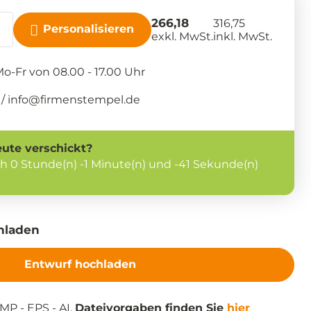
266,18
316,75
Personalisieren
exkl. MwSt.
inkl. MwSt.
-Fr von 08.00 - 17.00 Uhr
/ info@firmenstempel.de
eute
verschickt?
ch
0 Stunde(n) -1 Minute(n) und -42 Sekunde(n)
hladen
Entwurf hochladen
MP - EPS - AI.
Dateivorgaben finden Sie
hier