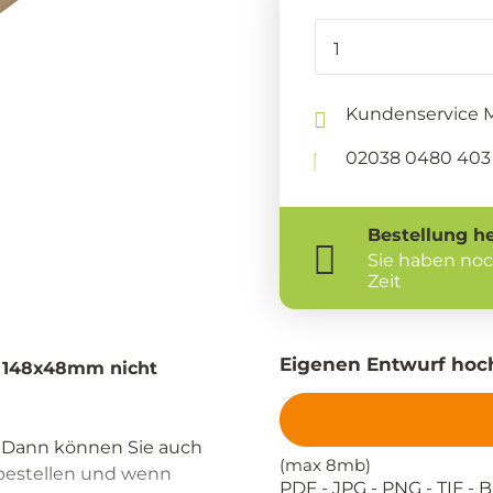
Kundenservice Mo
02038 0480 403 
Bestellung
h
Sie haben no
Zeit
Eigenen Entwurf hoc
te 148x48mm nicht
? Dann können Sie auch
(max 8mb)
 bestellen und wenn
PDF - JPG - PNG - TIF - B