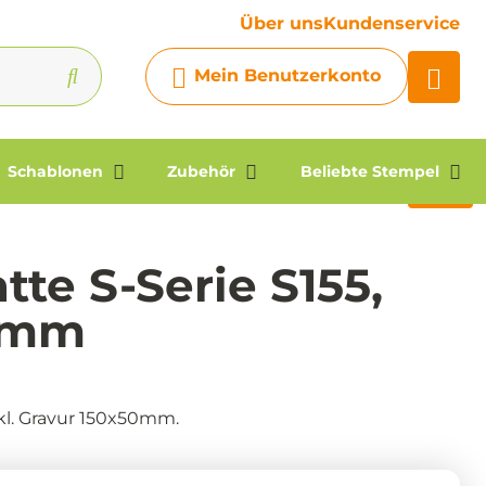
Ihre Frage
Über uns
Kundenservice
Chatbot
Mein Benutzerkonto
Chatten Sie 24/7 mit unserem
hilfreichen Chatbot
Kontakt
Schablonen
Zubehör
Beliebte Stempel
tte S-Serie S155,
0 mm
kl. Gravur 150x50mm.