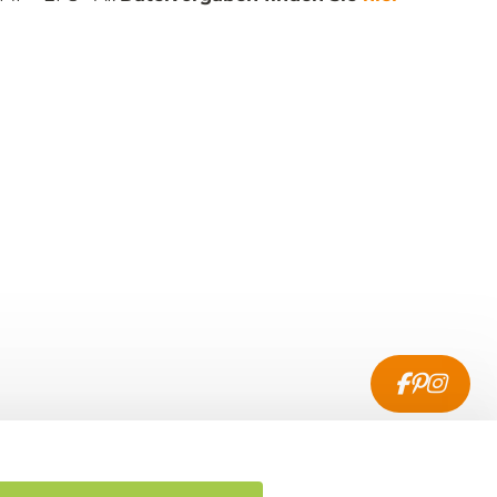
enservice
akt