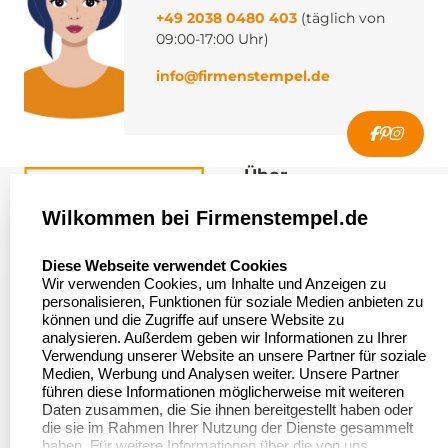
+49 2038 0480 403
(täglich von
09:00-17:00 Uhr)
info@firmenstempel.de
Über
firmenstempel.de
Wilkommen bei Firmenstempel.de
Über uns
Firmenstempel.de
select language
Diese Webseite verwendet Cookies
Bewerten Sie uns
Asterlager Straße 97
Wir verwenden Cookies, um Inhalte und Anzeigen zu
47228 Duisburg
personalisieren, Funktionen für soziale Medien anbieten zu
Sitemap
Deutschland
können und die Zugriffe auf unsere Website zu
analysieren. Außerdem geben wir Informationen zu Ihrer
Stempel in
Verwendung unserer Website an unsere Partner für soziale
Deutschland
Medien, Werbung und Analysen weiter. Unsere Partner
führen diese Informationen möglicherweise mit weiteren
Daten zusammen, die Sie ihnen bereitgestellt haben oder
die sie im Rahmen Ihrer Nutzung der Dienste gesammelt
Informationen
Kundenservice
haben. Für weitere Informationen über die von uns