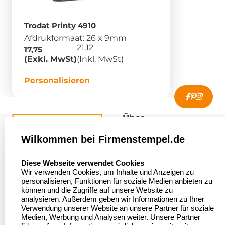
Trodat Printy 4910
Afdrukformaat: 26 x 9mm
21,12
17,75
(Exkl. MwSt)
(Inkl. MwSt)
Personalisieren
Über
firmenstempel.de
Wilkommen bei Firmenstempel.de
Über uns
Firmenstempel.de
select language
Diese Webseite verwendet Cookies
Bewerten Sie uns
Asterlager Straße 97
Wir verwenden Cookies, um Inhalte und Anzeigen zu
47228 Duisburg
personalisieren, Funktionen für soziale Medien anbieten zu
Sitemap
Deutschland
können und die Zugriffe auf unsere Website zu
analysieren. Außerdem geben wir Informationen zu Ihrer
Stempel in
Verwendung unserer Website an unsere Partner für soziale
Deutschland
Medien, Werbung und Analysen weiter. Unsere Partner