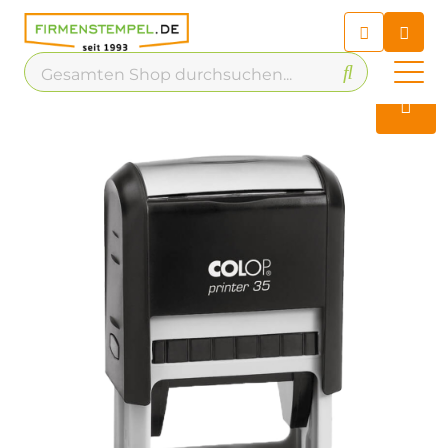
Chatbot
Chatten Sie 24/7 mit unserem
hilfreichen Chatbot
Kontakt