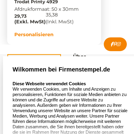
Trodat Printy 4929
Afdrukformaat: 50 x 30mm
35,38
29,73
(Exkl. MwSt)
(Inkl. MwSt)
Personalisieren
Über
firmenstempel.de
Wilkommen bei Firmenstempel.de
Über uns
Firmenstempel.de
select language
Diese Webseite verwendet Cookies
Bewerten Sie uns
Asterlager Straße 97
Wir verwenden Cookies, um Inhalte und Anzeigen zu
47228 Duisburg
personalisieren, Funktionen für soziale Medien anbieten zu
Sitemap
Deutschland
können und die Zugriffe auf unsere Website zu
analysieren. Außerdem geben wir Informationen zu Ihrer
Stempel in
Verwendung unserer Website an unsere Partner für soziale
Deutschland
Medien, Werbung und Analysen weiter. Unsere Partner
führen diese Informationen möglicherweise mit weiteren
Daten zusammen, die Sie ihnen bereitgestellt haben oder
die sie im Rahmen Ihrer Nutzung der Dienste gesammelt