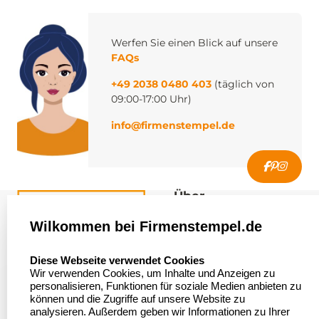
Werfen Sie einen Blick auf unsere
FAQs
+49 2038 0480 403
(täglich von
09:00-17:00 Uhr)
info@firmenstempel.de
Über
firmenstempel.de
Wilkommen bei Firmenstempel.de
Über uns
Firmenstempel.de
select language
Diese Webseite verwendet Cookies
Bewerten Sie uns
Asterlager Straße 97
Wir verwenden Cookies, um Inhalte und Anzeigen zu
47228 Duisburg
personalisieren, Funktionen für soziale Medien anbieten zu
Sitemap
Deutschland
können und die Zugriffe auf unsere Website zu
analysieren. Außerdem geben wir Informationen zu Ihrer
Stempel in