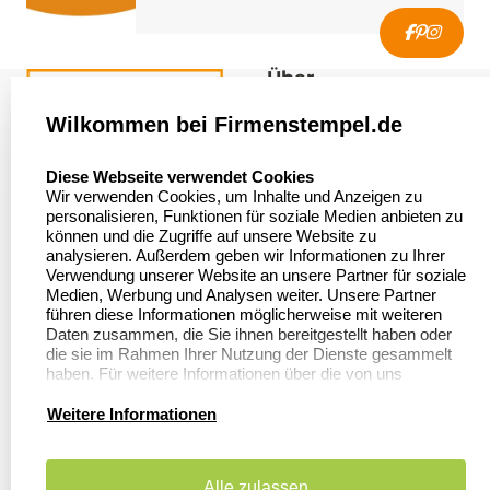
Über
firmenstempel.de
Wilkommen bei Firmenstempel.de
Über uns
Firmenstempel.de
select language
Diese Webseite verwendet Cookies
Bewerten Sie uns
Asterlager Straße 97
Wir verwenden Cookies, um Inhalte und Anzeigen zu
47228 Duisburg
personalisieren, Funktionen für soziale Medien anbieten zu
Sitemap
Deutschland
können und die Zugriffe auf unsere Website zu
analysieren. Außerdem geben wir Informationen zu Ihrer
Stempel in
Verwendung unserer Website an unsere Partner für soziale
Deutschland
Medien, Werbung und Analysen weiter. Unsere Partner
führen diese Informationen möglicherweise mit weiteren
Daten zusammen, die Sie ihnen bereitgestellt haben oder
die sie im Rahmen Ihrer Nutzung der Dienste gesammelt
Informationen
Kundenservice
haben. Für weitere Informationen über die von uns
erhobenen Daten verweisen wir Sie gerne auf unsere
Datenschutzerklärung.
Dateivorgaben
Kontakt
Weitere Informationen
FAQ
Zahlung & Versand
Alle zulassen