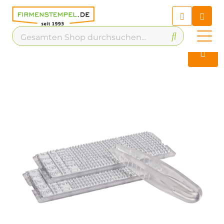
Chatbot
Chatten Sie 24/7 mit unserem
hilfreichen Chatbot
Kontakt