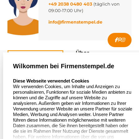
+49 2038 0480 403
(täglich von
09:00-17:00 Uhr)
info@firmenstempel.de
Über
firmenstempel.de
Wilkommen bei Firmenstempel.de
Über uns
Firmenstempel.de
select language
Diese Webseite verwendet Cookies
Bewerten Sie uns
Asterlager Straße 97
Wir verwenden Cookies, um Inhalte und Anzeigen zu
47228 Duisburg
personalisieren, Funktionen für soziale Medien anbieten zu
Sitemap
Deutschland
können und die Zugriffe auf unsere Website zu
analysieren. Außerdem geben wir Informationen zu Ihrer
Stempel in
Verwendung unserer Website an unsere Partner für soziale
Deutschland
Medien, Werbung und Analysen weiter. Unsere Partner
führen diese Informationen möglicherweise mit weiteren
Daten zusammen, die Sie ihnen bereitgestellt haben oder
die sie im Rahmen Ihrer Nutzung der Dienste gesammelt
Informationen
Kundenservice
haben. Für weitere Informationen über die von uns