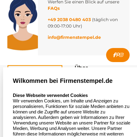
Werfen Sie einen Blick auf unsere
FAQs
+49 2038 0480 403
(täglich von
09:00-17:00 Uhr)
info@firmenstempel.de
Über
firmenstempel.de
Wilkommen bei Firmenstempel.de
Über uns
Firmenstempel.de
select language
Diese Webseite verwendet Cookies
Bewerten Sie uns
Asterlager Straße 97
Wir verwenden Cookies, um Inhalte und Anzeigen zu
47228 Duisburg
personalisieren, Funktionen für soziale Medien anbieten zu
Sitemap
Deutschland
können und die Zugriffe auf unsere Website zu
analysieren. Außerdem geben wir Informationen zu Ihrer
Stempel in
Verwendung unserer Website an unsere Partner für soziale
Deutschland
Medien, Werbung und Analysen weiter. Unsere Partner
führen diese Informationen möglicherweise mit weiteren