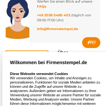
Werfen Sie einen Blick auf unsere
FAQs
+49 2038 0480 403
(täglich von
09:00-17:00 Uhr)
info@firmenstempel.de
Über
firmenstempel.de
Wilkommen bei Firmenstempel.de
Über uns
Firmenstempel.de
select language
Diese Webseite verwendet Cookies
Bewerten Sie uns
Asterlager Straße 97
Wir verwenden Cookies, um Inhalte und Anzeigen zu
47228 Duisburg
personalisieren, Funktionen für soziale Medien anbieten zu
Sitemap
Deutschland
können und die Zugriffe auf unsere Website zu
analysieren. Außerdem geben wir Informationen zu Ihrer
Stempel in
Verwendung unserer Website an unsere Partner für soziale
Deutschland
Medien, Werbung und Analysen weiter. Unsere Partner
führen diese Informationen möglicherweise mit weiteren