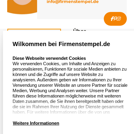
info@firmenstempel.de
Über
firmenstempel.de
Wilkommen bei Firmenstempel.de
Über uns
Firmenstempel.de
select language
Diese Webseite verwendet Cookies
Bewerten Sie uns
Asterlager Straße 97
Wir verwenden Cookies, um Inhalte und Anzeigen zu
47228 Duisburg
personalisieren, Funktionen für soziale Medien anbieten zu
Sitemap
Deutschland
können und die Zugriffe auf unsere Website zu
analysieren. Außerdem geben wir Informationen zu Ihrer
Stempel in
Verwendung unserer Website an unsere Partner für soziale
Deutschland
Medien, Werbung und Analysen weiter. Unsere Partner
führen diese Informationen möglicherweise mit weiteren
Daten zusammen, die Sie ihnen bereitgestellt haben oder
die sie im Rahmen Ihrer Nutzung der Dienste gesammelt
Informationen
Kundenservice
haben. Für weitere Informationen über die von uns
erhobenen Daten verweisen wir Sie gerne auf unsere
Dateivorgaben
Datenschutzerklärung.
Kontakt
Weitere Informationen