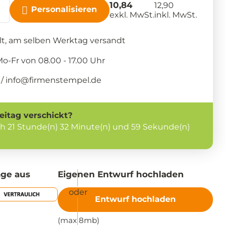
10,84
12,90
Personalisieren
exkl. MwSt.
inkl. MwSt.
llt, am selben Werktag versandt
-Fr von 08.00 - 17.00 Uhr
/ info@firmenstempel.de
eitag
verschickt?
ch
21 Stunde(n) 32 Minute(n) und 58 Sekunde(n)
age aus
Eigenen Entwurf hochladen
Entwurf hochladen
(max 8mb)