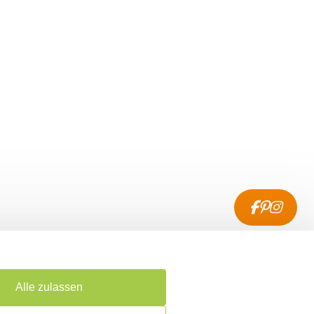
enservice
akt
Alle zulassen
ung & Versand