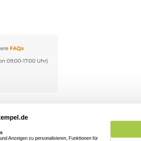
sere
FAQs
on 09:00-17:00 Uhr)
Informationen
Kund
de
tempel.de
Dateivorgaben
Kont
es
FAQ
Zahl
nd Anzeigen zu personalisieren, Funktionen für