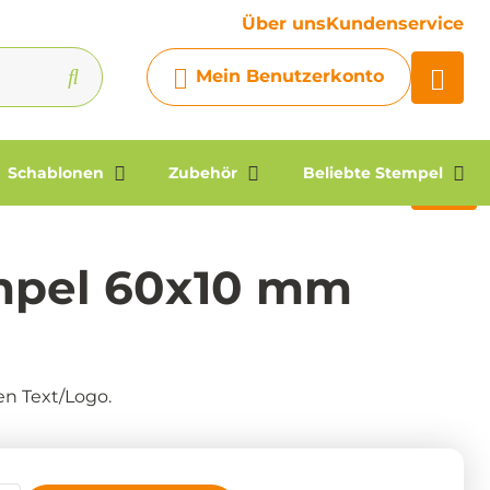
Ihre Frage
Über uns
Kundenservice
Chatbot
Mein Benutzerkonto
Chatten Sie 24/7 mit unserem
hilfreichen Chatbot
Kontakt
Schablonen
Zubehör
Beliebte Stempel
mpel 60x10 mm
en Text/Logo.