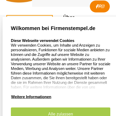
Über
firmenstempel.de
Wilkommen bei Firmenstempel.de
Über uns
Firmenstempel.de
select language
Diese Webseite verwendet Cookies
Bewerten Sie uns
Asterlager Straße 97
Wir verwenden Cookies, um Inhalte und Anzeigen zu
47228 Duisburg
personalisieren, Funktionen für soziale Medien anbieten zu
Sitemap
Deutschland
können und die Zugriffe auf unsere Website zu
analysieren. Außerdem geben wir Informationen zu Ihrer
Stempel in
Verwendung unserer Website an unsere Partner für soziale
Deutschland
Medien, Werbung und Analysen weiter. Unsere Partner
führen diese Informationen möglicherweise mit weiteren
Daten zusammen, die Sie ihnen bereitgestellt haben oder
die sie im Rahmen Ihrer Nutzung der Dienste gesammelt
Informationen
Kundenservice
haben. Für weitere Informationen über die von uns
erhobenen Daten verweisen wir Sie gerne auf unsere
Datenschutzerklärung.
Dateivorgaben
Kontakt
Weitere Informationen
FAQ
Zahlung & Versand
Alle zulassen
Datenschutzerklärung
Widerruf &