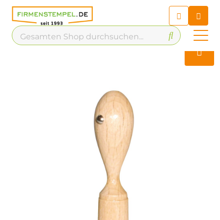
Chatbot
Chatten Sie 24/7 mit unserem
hilfreichen Chatbot
Kontakt