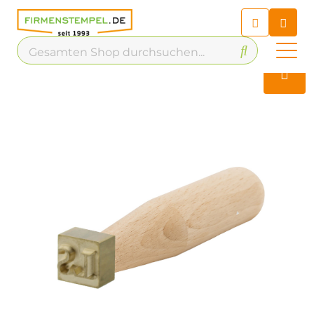
Chatbot
Chatten Sie 24/7 mit unserem
hilfreichen Chatbot
Kontakt