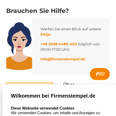
Brauchen Sie Hilfe?
Werfen Sie einen Blick auf unsere
FAQs
+49 2038 0480 403
(täglich von
09:00-17:00 Uhr)
info@firmenstempel.de
Über
firmenstempel.de
Wilkommen bei Firmenstempel.de
Über uns
Firmenstempel.de
select language
Diese Webseite verwendet Cookies
Bewerten Sie uns
Asterlager Straße 97
Wir verwenden Cookies, um Inhalte und Anzeigen zu
47228 Duisburg