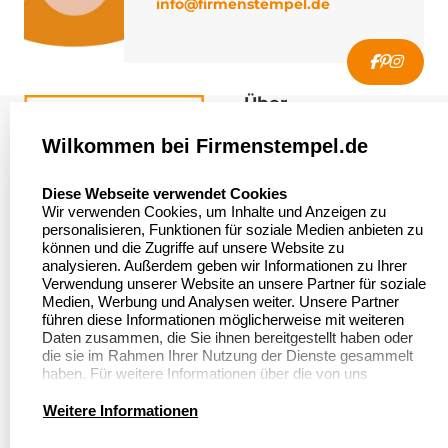
info@firmenstempel.de
Über
firmenstempel.de
Wilkommen bei Firmenstempel.de
Über uns
Firmenstempel.de
select language
Diese Webseite verwendet Cookies
Bewerten Sie uns
Asterlager Straße 97
Wir verwenden Cookies, um Inhalte und Anzeigen zu
47228 Duisburg
personalisieren, Funktionen für soziale Medien anbieten zu
Sitemap
Deutschland
können und die Zugriffe auf unsere Website zu
analysieren. Außerdem geben wir Informationen zu Ihrer
Stempel in
Verwendung unserer Website an unsere Partner für soziale
Deutschland
Medien, Werbung und Analysen weiter. Unsere Partner
führen diese Informationen möglicherweise mit weiteren
Daten zusammen, die Sie ihnen bereitgestellt haben oder
die sie im Rahmen Ihrer Nutzung der Dienste gesammelt
Informationen
Kundenservice
haben. Für weitere Informationen über die von uns
erhobenen Daten verweisen wir Sie gerne auf unsere
Dateivorgaben
Datenschutzerklärung.
Kontakt
Weitere Informationen
FAQ
Zahlung & Versand