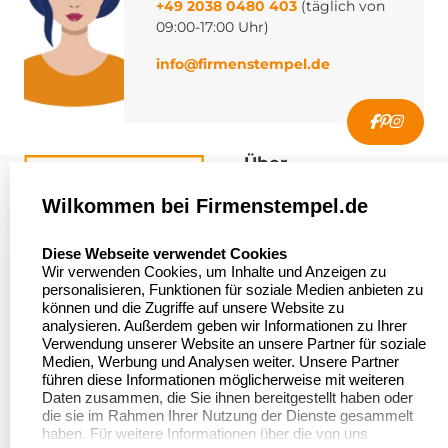
+49 2038 0480 403
(täglich von
09:00-17:00 Uhr)
info@firmenstempel.de
Über
firmenstempel.de
Wilkommen bei Firmenstempel.de
Über uns
Firmenstempel.de
select language
Diese Webseite verwendet Cookies
Bewerten Sie uns
Asterlager Straße 97
Wir verwenden Cookies, um Inhalte und Anzeigen zu
47228 Duisburg
personalisieren, Funktionen für soziale Medien anbieten zu
Sitemap
Deutschland
können und die Zugriffe auf unsere Website zu
analysieren. Außerdem geben wir Informationen zu Ihrer
Stempel in
Verwendung unserer Website an unsere Partner für soziale
Deutschland
Medien, Werbung und Analysen weiter. Unsere Partner
führen diese Informationen möglicherweise mit weiteren
Daten zusammen, die Sie ihnen bereitgestellt haben oder
die sie im Rahmen Ihrer Nutzung der Dienste gesammelt
Informationen
Kundenservice
haben. Für weitere Informationen über die von uns