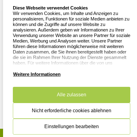
Firmenstempel.de
select language
Diese Webseite verwendet Cookies
Bewerten Sie uns
Asterlager Straße 97
Wir verwenden Cookies, um Inhalte und Anzeigen zu
47228 Duisburg
personalisieren, Funktionen für soziale Medien anbieten zu
Sitemap
Deutschland
können und die Zugriffe auf unsere Website zu
analysieren. Außerdem geben wir Informationen zu Ihrer
Stempel in
Verwendung unserer Website an unsere Partner für soziale
Deutschland
Medien, Werbung und Analysen weiter. Unsere Partner
führen diese Informationen möglicherweise mit weiteren
Daten zusammen, die Sie ihnen bereitgestellt haben oder
die sie im Rahmen Ihrer Nutzung der Dienste gesammelt
Informationen
Kundenservice
haben. Für weitere Informationen über die von uns
erhobenen Daten verweisen wir Sie gerne auf unsere
Dateivorgaben
Datenschutzerklärung.
Kontakt
Weitere Informationen
FAQ
Zahlung & Versand
Alle zulassen
Datenschutzerklärung
Widerruf &
Rückgabe
Widerrufsrecht
Nicht erforderliche cookies ablehnen
Einstellungen bearbeiten
AGB
Disclaimer
Impressum
Cookies zurücksetzen
© Copyright 2026