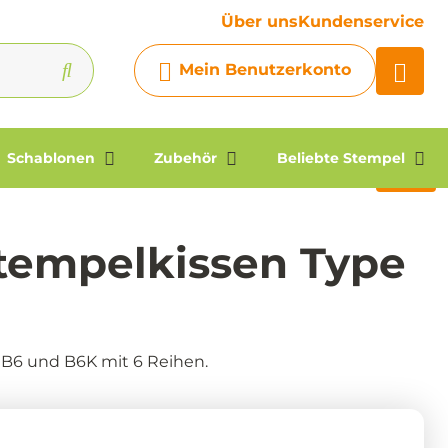
Ihre Frage
Über uns
Kundenservice
Chatbot
Mein Benutzerkonto
Chatten Sie 24/7 mit unserem
hilfreichen Chatbot
Kontakt
Schablonen
Zubehör
Beliebte Stempel
tempelkissen Type
r B6 und B6K mit 6 Reihen.