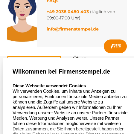
FAQs
+49 2038 0480 403
(täglich von
09:00-17:00 Uhr)
info@firmenstempel.de
Über
firmenstempel.de
Wilkommen bei Firmenstempel.de
Über uns
Firmenstempel.de
select language
Diese Webseite verwendet Cookies
Bewerten Sie uns
Asterlager Straße 97
Wir verwenden Cookies, um Inhalte und Anzeigen zu
47228 Duisburg
personalisieren, Funktionen für soziale Medien anbieten zu
Sitemap
Deutschland
können und die Zugriffe auf unsere Website zu
analysieren. Außerdem geben wir Informationen zu Ihrer
Stempel in
Verwendung unserer Website an unsere Partner für soziale
Deutschland
Medien, Werbung und Analysen weiter. Unsere Partner
führen diese Informationen möglicherweise mit weiteren
Daten zusammen, die Sie ihnen bereitgestellt haben oder