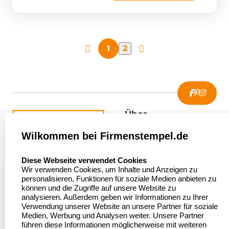
1
2
Über
firmenstempel.de
Wilkommen bei Firmenstempel.de
Über uns
Firmenstempel.de
select language
Diese Webseite verwendet Cookies
Bewerten Sie uns
Asterlager Straße 97
Wir verwenden Cookies, um Inhalte und Anzeigen zu
47228 Duisburg
personalisieren, Funktionen für soziale Medien anbieten zu
Sitemap
Deutschland
können und die Zugriffe auf unsere Website zu
analysieren. Außerdem geben wir Informationen zu Ihrer
Stempel in
Verwendung unserer Website an unsere Partner für soziale
Deutschland
Medien, Werbung und Analysen weiter. Unsere Partner
führen diese Informationen möglicherweise mit weiteren