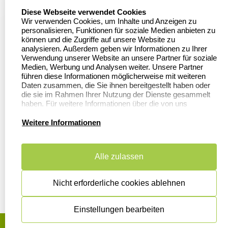
Firmenstempel.de
select language
Diese Webseite verwendet Cookies
Bewerten Sie uns
Asterlager Straße 97
Wir verwenden Cookies, um Inhalte und Anzeigen zu
47228 Duisburg
personalisieren, Funktionen für soziale Medien anbieten zu
Sitemap
Deutschland
können und die Zugriffe auf unsere Website zu
analysieren. Außerdem geben wir Informationen zu Ihrer
Stempel in
Verwendung unserer Website an unsere Partner für soziale
Deutschland
Medien, Werbung und Analysen weiter. Unsere Partner
führen diese Informationen möglicherweise mit weiteren
Daten zusammen, die Sie ihnen bereitgestellt haben oder
die sie im Rahmen Ihrer Nutzung der Dienste gesammelt
Informationen
Kundenservice
haben. Für weitere Informationen über die von uns
erhobenen Daten verweisen wir Sie gerne auf unsere
Dateivorgaben
Datenschutzerklärung.
Kontakt
Weitere Informationen
FAQ
Zahlung & Versand
Alle zulassen
Datenschutzerklärung
Widerruf &
Rückgabe
Widerrufsrecht
Nicht erforderliche cookies ablehnen
Einstellungen bearbeiten
AGB
Disclaimer
Impressum
Cookies zurücksetzen
© Copyright 2026