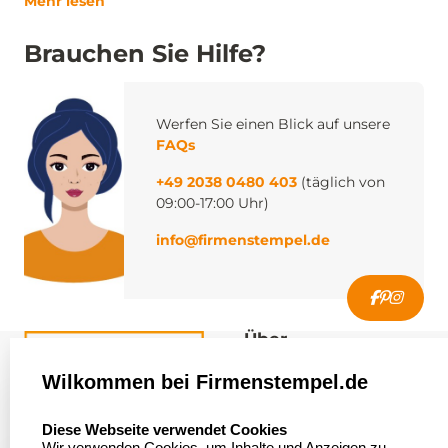
Mehr lesen
Brauchen Sie Hilfe?
Werfen Sie einen Blick auf unsere
FAQs
+49 2038 0480 403
(täglich von
09:00-17:00 Uhr)
info@firmenstempel.de
Über
firmenstempel.de
Wilkommen bei Firmenstempel.de
Über uns
Firmenstempel.de
select language
Diese Webseite verwendet Cookies
Bewerten Sie uns
Asterlager Straße 97
Wir verwenden Cookies, um Inhalte und Anzeigen zu