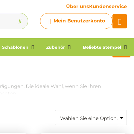
Ihre Frage
Über uns
Kundenservice
Chatbot
Mein Benutzerkonto
Chatten Sie 24/7 mit unserem
hilfreichen Chatbot
Kontakt
Schablonen
Zubehör
Beliebte Stempel
rägungen. Die ideale Wahl, wenn Sie Ihren
öchten.