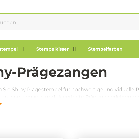
lstempel
Stempelkissen
Stempelfarben
ny-Prägezangen
Sie Shiny Prägestempel für hochwertige, individuelle P
n eine elegante und dauerhafte Prägung verleihen m
n