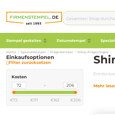
Stempel gestalten
Datumstempel
Spezia
Home
Spezialstempel
Prägestempel
Shiny-Prägezangen
Shi
Einkaufsoptionen
Filter zurücksetzen
Entdecken 
Kosten
Dokumente
-
Mehr lese
€72
€117
€162
€206