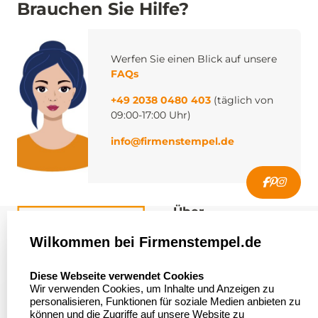
Brauchen Sie Hilfe?
Werfen Sie einen Blick auf unsere
FAQs
+49 2038 0480 403
(täglich von
09:00-17:00 Uhr)
info@firmenstempel.de
Über
firmenstempel.de
Wilkommen bei Firmenstempel.de
Über uns
Firmenstempel.de
select language
Diese Webseite verwendet Cookies
Bewerten Sie uns
Asterlager Straße 97
Wir verwenden Cookies, um Inhalte und Anzeigen zu
47228 Duisburg
personalisieren, Funktionen für soziale Medien anbieten zu
Sitemap
Deutschland
können und die Zugriffe auf unsere Website zu