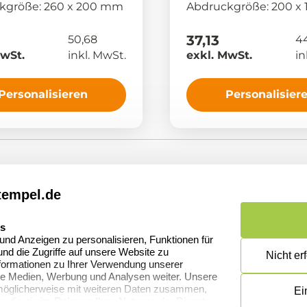
kgröße: 260 x 200 mm
Abdruckgröße: 200 
37,13
50,68
44
MwSt.
inkl. MwSt.
exkl. MwSt.
in
Personalisieren
Personalisier
Informationen
Kund
de
tempel.de
Dateivorgaben
Kont
es
FAQ
Zahl
nd Anzeigen zu personalisieren, Funktionen für
nd die Zugriffe auf unsere Website zu
Nicht er
Datenschutzerklärung
Wide
formationen zu Ihrer Verwendung unserer
ale Medien, Werbung und Analysen weiter. Unsere
Widerrufsrecht
 möglicherweise mit weiteren Daten zusammen,
Ei
der die sie im Rahmen Ihrer Nutzung der Dienste