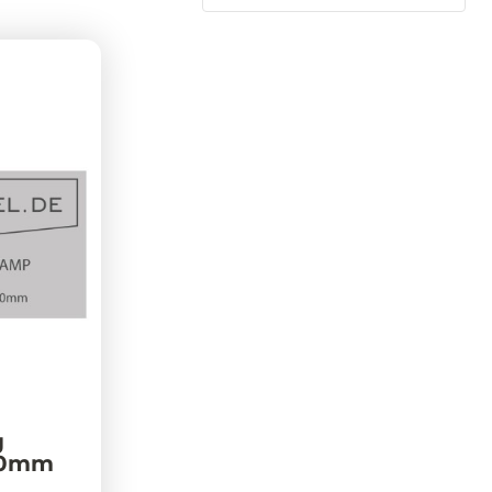
g
00mm