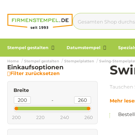
Stempel gestalten
Datumstempel
Spezia
Home
Stempel gestalten
Stempelplatten
Swing-Stempelpla
Swi
Einkaufsoptionen
Filter zurücksetzen
Tauschen 
Breite
-
Mehr lese
Bestel
200
220
240
260