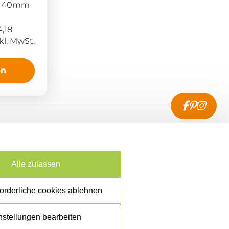
x 140mm
,18
kl. MwSt.
en
enservice
akt
Alle zulassen
ung & Versand
forderliche cookies ablehnen
rruf & Rückgabe
nstellungen bearbeiten