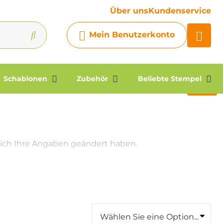
Ihre Frage
Über uns
Kundenservice
Chatbot
Mein Benutzerkonto
Chatten Sie 24/7 mit unserem
hilfreichen Chatbot
Kontakt
Schablonen
Zubehör
Beliebte Stempel
sich Ihre Angaben geändert haben.