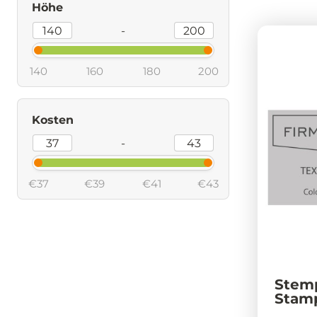
Höhe
-
140
160
180
200
Kosten
-
€37
€39
€41
€43
Stemp
Stam