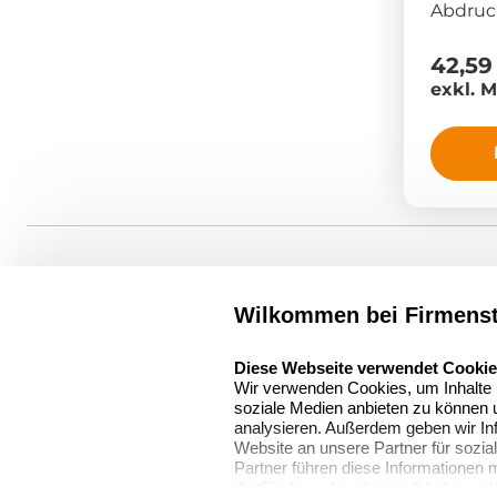
Abdruc
42,59
exkl. 
Über
firmenstempel.
Wilkommen bei Firmens
select language
Über uns
Diese Webseite verwendet Cooki
Firmenstempel.de
Wir verwenden Cookies, um Inhalte u
Bewerten Sie uns
Asterlager Straße 97
soziale Medien anbieten zu können u
analysieren. Außerdem geben wir In
47228 Duisburg
Sitemap
Website an unsere Partner für sozi
Deutschland
Partner führen diese Informationen
Stempel in
die Sie ihnen bereitgestellt haben o