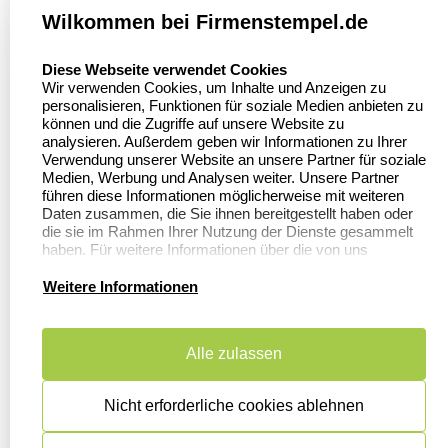
Wilkommen bei Firmenstempel.de
Über uns
Firmenstempel.de
select language
Diese Webseite verwendet Cookies
Bewerten Sie uns
Asterlager Straße 97
Wir verwenden Cookies, um Inhalte und Anzeigen zu
47228 Duisburg
personalisieren, Funktionen für soziale Medien anbieten zu
Sitemap
Deutschland
können und die Zugriffe auf unsere Website zu
analysieren. Außerdem geben wir Informationen zu Ihrer
Stempel in
Verwendung unserer Website an unsere Partner für soziale
Deutschland
Medien, Werbung und Analysen weiter. Unsere Partner
führen diese Informationen möglicherweise mit weiteren
Daten zusammen, die Sie ihnen bereitgestellt haben oder
die sie im Rahmen Ihrer Nutzung der Dienste gesammelt
Informationen
Kundenservice
haben. Für weitere Informationen über die von uns
erhobenen Daten verweisen wir Sie gerne auf unsere
Datenschutzerklärung.
Dateivorgaben
Kontakt
Weitere Informationen
FAQ
Zahlung & Versand
Alle zulassen
Datenschutzerklärung
Widerruf &
Rückgabe
Widerrufsrecht
Nicht erforderliche cookies ablehnen