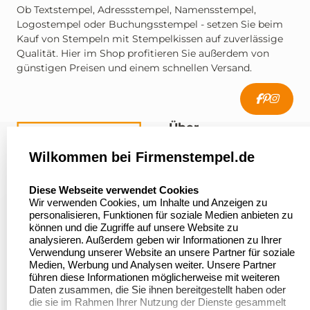
Ob Textstempel, Adressstempel, Namensstempel,
Logostempel oder Buchungsstempel - setzen Sie beim
Kauf von Stempeln mit Stempelkissen auf zuverlässige
Qualität. Hier im Shop profitieren Sie außerdem von
günstigen Preisen und einem schnellen Versand.
Über
firmenstempel.de
Wilkommen bei Firmenstempel.de
Über uns
Firmenstempel.de
select language
Diese Webseite verwendet Cookies
Bewerten Sie uns
Asterlager Straße 97
Wir verwenden Cookies, um Inhalte und Anzeigen zu
47228 Duisburg
personalisieren, Funktionen für soziale Medien anbieten zu
Sitemap
Deutschland
können und die Zugriffe auf unsere Website zu
analysieren. Außerdem geben wir Informationen zu Ihrer
Stempel in
Verwendung unserer Website an unsere Partner für soziale
Deutschland
Medien, Werbung und Analysen weiter. Unsere Partner
führen diese Informationen möglicherweise mit weiteren
Daten zusammen, die Sie ihnen bereitgestellt haben oder
die sie im Rahmen Ihrer Nutzung der Dienste gesammelt