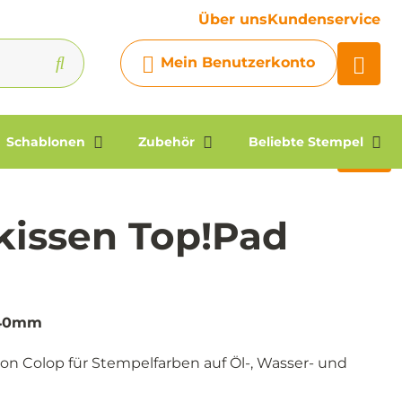
Ihre Frage
Über uns
Kundenservice
Chatbot
Mein Benutzerkonto
Chatten Sie 24/7 mit unserem
hilfreichen Chatbot
Kontakt
Schablonen
Zubehör
Beliebte Stempel
kissen Top!Pad
240mm
n Colop für Stempelfarben auf Öl-, Wasser- und