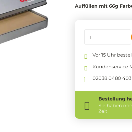
Auffüllen mit 66g Farb
Vor 15 Uhr beste
Kundenservice Mo
02038 0480 403 
Bestellung
h
Sie haben no
Zeit