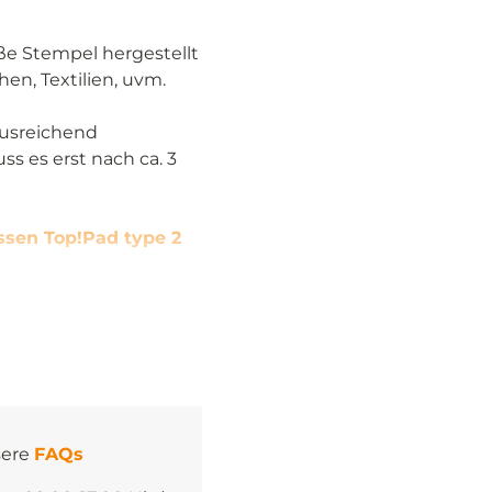
oße Stempel hergestellt
en, Textilien, uvm.
ausreichend
s es erst nach ca. 3
ssen Top!Pad type 2
sere
FAQs