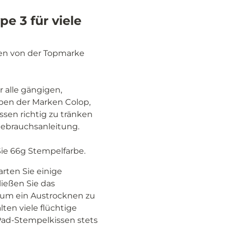
e 3 für viele
sen von der Topmarke
r alle gängigen,
rben der Marken Colop,
ssen richtig zu tränken
Gebrauchsanleitung.
Sie 66g Stempelfarbe.
arten Sie einige
ließen Sie das
 um ein Austrocknen zu
en viele flüchtige
!Pad-Stempelkissen stets