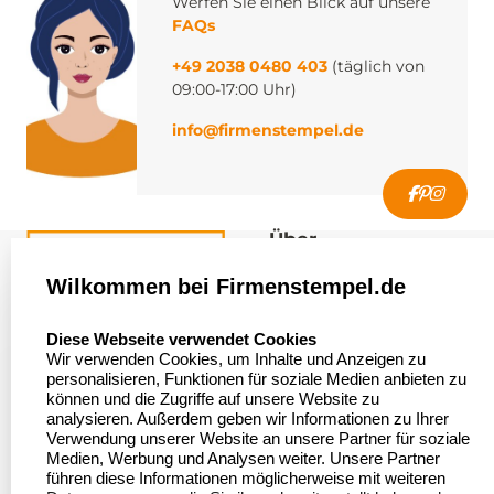
Werfen Sie einen Blick auf unsere
FAQs
+49 2038 0480 403
(täglich von
09:00-17:00 Uhr)
info@firmenstempel.de
Über
firmenstempel.de
Wilkommen bei Firmenstempel.de
Über uns
Firmenstempel.de
select language
Diese Webseite verwendet Cookies
Bewerten Sie uns
Asterlager Straße 97
Wir verwenden Cookies, um Inhalte und Anzeigen zu
47228 Duisburg
personalisieren, Funktionen für soziale Medien anbieten zu
Sitemap
Deutschland
können und die Zugriffe auf unsere Website zu
analysieren. Außerdem geben wir Informationen zu Ihrer
Stempel in
Verwendung unserer Website an unsere Partner für soziale
Deutschland
Medien, Werbung und Analysen weiter. Unsere Partner
führen diese Informationen möglicherweise mit weiteren