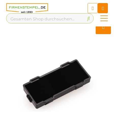
Chatbot
Chatten Sie 24/7 mit unserem
hilfreichen Chatbot
Kontakt