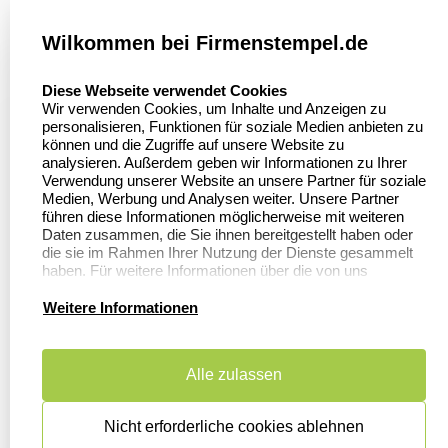
Über
firmenstempel.de
Wilkommen bei Firmenstempel.de
Über uns
Firmenstempel.de
select language
Diese Webseite verwendet Cookies
Bewerten Sie uns
Asterlager Straße 97
Wir verwenden Cookies, um Inhalte und Anzeigen zu
47228 Duisburg
personalisieren, Funktionen für soziale Medien anbieten zu
Sitemap
Deutschland
können und die Zugriffe auf unsere Website zu
analysieren. Außerdem geben wir Informationen zu Ihrer
Stempel in
Verwendung unserer Website an unsere Partner für soziale
Deutschland
Medien, Werbung und Analysen weiter. Unsere Partner
führen diese Informationen möglicherweise mit weiteren
Daten zusammen, die Sie ihnen bereitgestellt haben oder
die sie im Rahmen Ihrer Nutzung der Dienste gesammelt
Informationen
Kundenservice
haben. Für weitere Informationen über die von uns
erhobenen Daten verweisen wir Sie gerne auf unsere
Datenschutzerklärung.
Dateivorgaben
Kontakt
Weitere Informationen
FAQ
Zahlung & Versand
Alle zulassen
Datenschutzerklärung
Widerruf &
Rückgabe
Widerrufsrecht
Nicht erforderliche cookies ablehnen