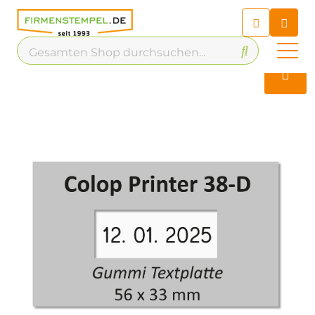
Chatbot
Chatten Sie 24/7 mit unserem
hilfreichen Chatbot
Kontakt