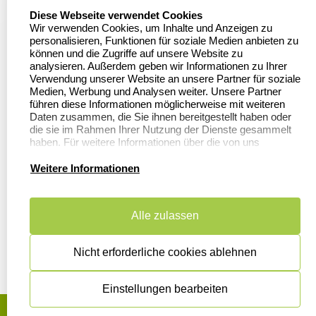
Firmenstempel.de
select language
Diese Webseite verwendet Cookies
Bewerten Sie uns
Asterlager Straße 97
Wir verwenden Cookies, um Inhalte und Anzeigen zu
47228 Duisburg
personalisieren, Funktionen für soziale Medien anbieten zu
Sitemap
Deutschland
können und die Zugriffe auf unsere Website zu
analysieren. Außerdem geben wir Informationen zu Ihrer
Stempel in
Verwendung unserer Website an unsere Partner für soziale
Deutschland
Medien, Werbung und Analysen weiter. Unsere Partner
führen diese Informationen möglicherweise mit weiteren
Daten zusammen, die Sie ihnen bereitgestellt haben oder
die sie im Rahmen Ihrer Nutzung der Dienste gesammelt
Informationen
Kundenservice
haben. Für weitere Informationen über die von uns
erhobenen Daten verweisen wir Sie gerne auf unsere
Datenschutzerklärung.
Dateivorgaben
Kontakt
Weitere Informationen
FAQ
Zahlung & Versand
Alle zulassen
Datenschutzerklärung
Widerruf &
Rückgabe
Widerrufsrecht
Nicht erforderliche cookies ablehnen
Einstellungen bearbeiten
AGB
Disclaimer
Impressum
Cookies zurücksetzen
© Copyright 2026