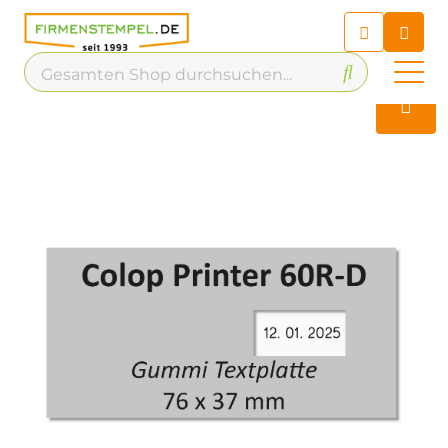
Chatbot
Chatten Sie 24/7 mit unserem
hilfreichen Chatbot
Kontakt