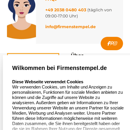
+49 2038 0480 403
(täglich von
09:00-17:00 Uhr)
info@firmenstempel.de
Über
firmenstempel.de
Wilkommen bei Firmenstempel.de
Über uns
Firmenstempel.de
select language
Diese Webseite verwendet Cookies
Bewerten Sie uns
Asterlager Straße 97
Wir verwenden Cookies, um Inhalte und Anzeigen zu
47228 Duisburg
personalisieren, Funktionen für soziale Medien anbieten zu
Sitemap
Deutschland
können und die Zugriffe auf unsere Website zu
analysieren. Außerdem geben wir Informationen zu Ihrer
Stempel in
Verwendung unserer Website an unsere Partner für soziale
Deutschland
Medien, Werbung und Analysen weiter. Unsere Partner
führen diese Informationen möglicherweise mit weiteren
Daten zusammen, die Sie ihnen bereitgestellt haben oder
die sie im Rahmen Ihrer Nutzung der Dienste gesammelt