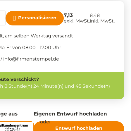
7,13
8,48
Personalisieren
exkl. MwSt.
inkl. MwSt.
llt, am selben Werktag versandt
-Fr von 08.00 - 17.00 Uhr
/ info@firmenstempel.de
eute
verschickt?
ch
8 Stunde(n) 24 Minute(n) und 44 Sekunde(n)
age aus
Eigenen Entwurf hochladen
Entwurf hochladen