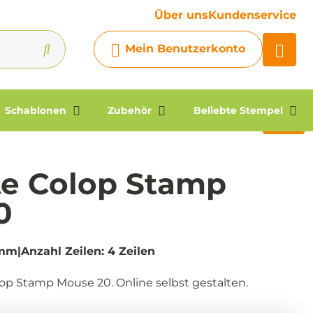
Ihre Frage
Über uns
Kundenservice
Chatbot
Mein Benutzerkonto
Chatten Sie 24/7 mit unserem
hilfreichen Chatbot
Kontakt
Schablonen
Zubehör
Beliebte Stempel
te Colop Stamp
0
3mm
Anzahl Zeilen: 4 Zeilen
lop Stamp Mouse 20. Online selbst gestalten.