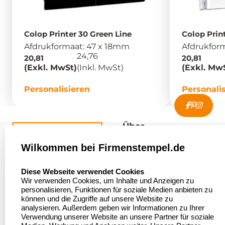
Colop Printer 30 Green Line
Colop Prin
Afdrukformaat: 47 x 18mm
Afdrukfor
24,76
20,81
20,81
(Exkl. MwSt)
(Inkl. MwSt)
(Exkl. Mw
Personalisieren
Personali
Über
firmenstempel.de
Wilkommen bei Firmenstempel.de
Über uns
Firmenstempel.de
select language
Diese Webseite verwendet Cookies
Bewerten Sie uns
Asterlager Straße 97
Wir verwenden Cookies, um Inhalte und Anzeigen zu
47228 Duisburg
personalisieren, Funktionen für soziale Medien anbieten zu
Sitemap
Deutschland
können und die Zugriffe auf unsere Website zu
analysieren. Außerdem geben wir Informationen zu Ihrer
Stempel in
Verwendung unserer Website an unsere Partner für soziale
Deutschland