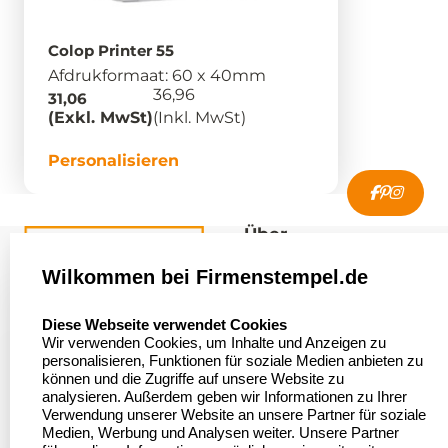
Colop Printer 55
Afdrukformaat: 60 x 40mm
36,96
31,06
(Exkl. MwSt)
(Inkl. MwSt)
Personalisieren
Über
firmenstempel.de
Wilkommen bei Firmenstempel.de
Über uns
Firmenstempel.de
select language
Diese Webseite verwendet Cookies
Bewerten Sie uns
Asterlager Straße 97
Wir verwenden Cookies, um Inhalte und Anzeigen zu
47228 Duisburg
personalisieren, Funktionen für soziale Medien anbieten zu
Sitemap
Deutschland
können und die Zugriffe auf unsere Website zu
analysieren. Außerdem geben wir Informationen zu Ihrer
Stempel in
Verwendung unserer Website an unsere Partner für soziale
Deutschland
Medien, Werbung und Analysen weiter. Unsere Partner